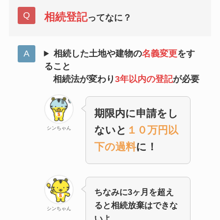
相続登記
ってなに？
相続した土地や建物の
名義変更
をす
ること
相続法が変わり
3年以内の登記
が必要
期限内に申請をし
ないと
１０万円以
シンちゃん
下の過料
に！
ちなみに3ヶ月を超え
ると相続放棄はできな
シンちゃん
いよ